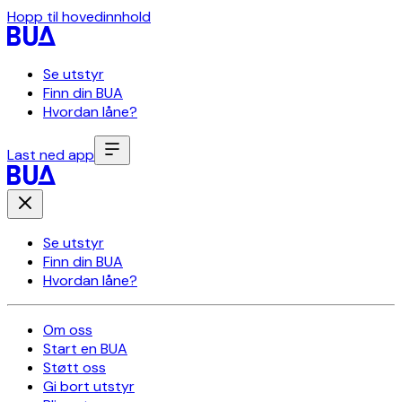
Hopp til hovedinnhold
Se utstyr
Finn din BUA
Hvordan låne?
Last ned app
Se utstyr
Finn din BUA
Hvordan låne?
Om oss
Start en BUA
Støtt oss
Gi bort utstyr