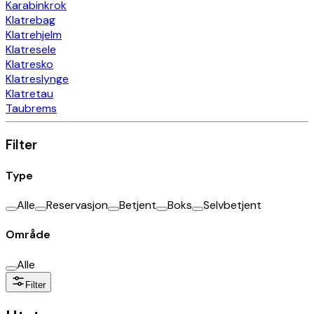
Karabinkrok
Klatrebag
Klatrehjelm
Klatresele
Klatresko
Klatreslynge
Klatretau
Taubrems
Filter
Type
Alle
Reservasjon
Betjent
Boks
Selvbetjent
Område
Alle
Filter