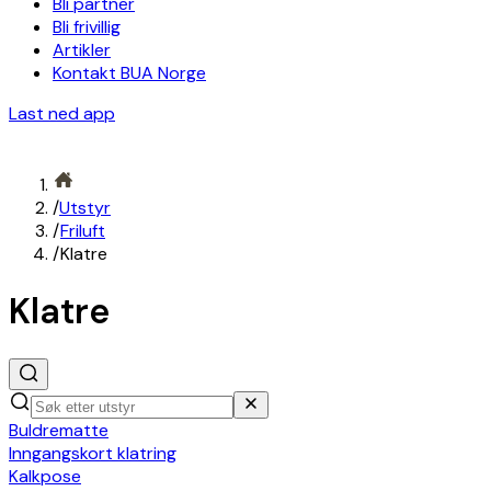
Bli partner
Bli frivillig
Artikler
Kontakt BUA Norge
Last ned app
/
Utstyr
/
Friluft
/
Klatre
Klatre
Buldrematte
Inngangskort klatring
Kalkpose