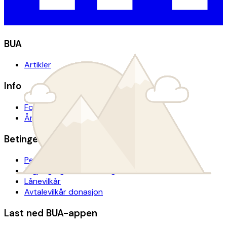
BUA
Artikler
Info
For presse
Årsrapport
Betingelser
Personvern
Tilgjengelighetserklæring
Lånevilkår
Avtalevilkår donasjon
Last ned BUA-appen