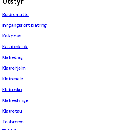
Utstyr
Buldrematte
Inngangskort klatring
Kalkpose
Karabinkrok
Klatrebag
Klatrehjelm
Klatresele
Klatresko
Klatreslynge
Klatretau
Taubrems