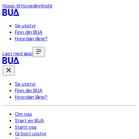
Hopp til hovedinnhold
Se utstyr
Finn din BUA
Hvordan låne?
Last ned app
Se utstyr
Finn din BUA
Hvordan låne?
Om oss
Start en BUA
Støtt oss
Gi bort utstyr