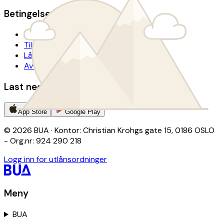
Betingelser
Personvern
Tilgjengelighetserklæring
Lånevilkår
Avtalevilkår donasjon
Last ned BUA-appen
App Store
Google Play
© 2026 BUA · Kontor: Christian Krohgs gate 15, 0186 OSLO
- Org.nr: 924 290 218
Logg inn for utlånsordninger
Meny
BUA