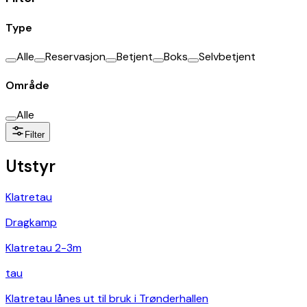
Type
Alle
Reservasjon
Betjent
Boks
Selvbetjent
Område
Alle
Filter
Utstyr
Klatretau
Dragkamp
Klatretau 2-3m
tau
Klatretau lånes ut til bruk i Trønderhallen