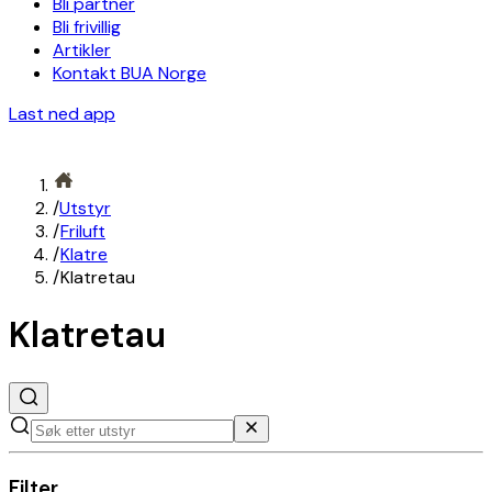
Bli partner
Bli frivillig
Artikler
Kontakt BUA Norge
Last ned app
/
Utstyr
/
Friluft
/
Klatre
/
Klatretau
Klatretau
Filter