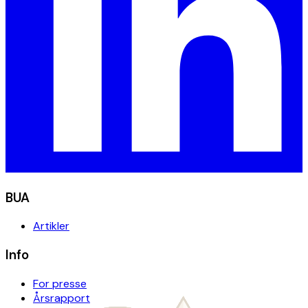
BUA
Artikler
Info
For presse
Årsrapport