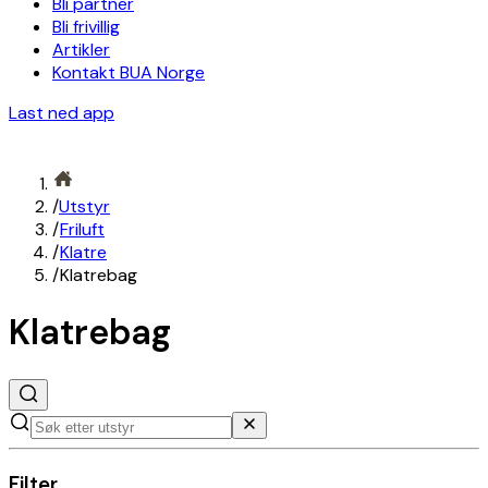
Bli partner
Bli frivillig
Artikler
Kontakt BUA Norge
Last ned app
/
Utstyr
/
Friluft
/
Klatre
/
Klatrebag
Klatrebag
Filter