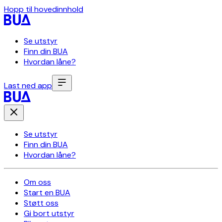
Hopp til hovedinnhold
Se utstyr
Finn din BUA
Hvordan låne?
Last ned app
Se utstyr
Finn din BUA
Hvordan låne?
Om oss
Start en BUA
Støtt oss
Gi bort utstyr