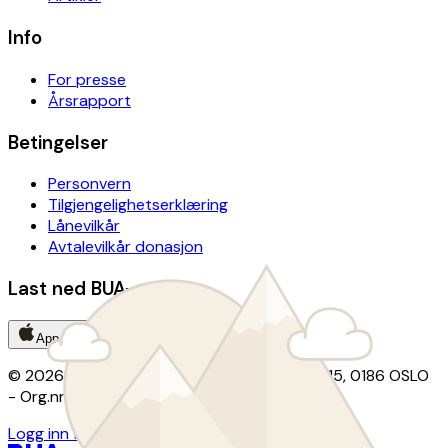
Info
For presse
Årsrapport
Betingelser
Personvern
Tilgjengelighetserklæring
Lånevilkår
Avtalevilkår donasjon
Last ned BUA-appen
App Store
Google Play
© 2026 BUA · Kontor: Christian Krohgs gate 15, 0186 OSLO
- Org.nr: 924 290 218
Logg inn for utlånsordninger