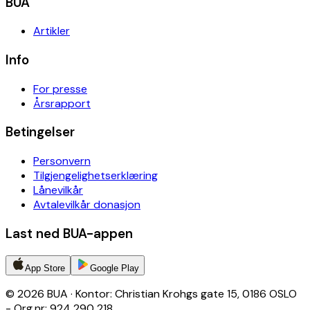
BUA
Artikler
Info
For presse
Årsrapport
Betingelser
Personvern
Tilgjengelighetserklæring
Lånevilkår
Avtalevilkår donasjon
Last ned BUA-appen
App Store
Google Play
© 2026 BUA · Kontor: Christian Krohgs gate 15, 0186 OSLO
- Org.nr: 924 290 218