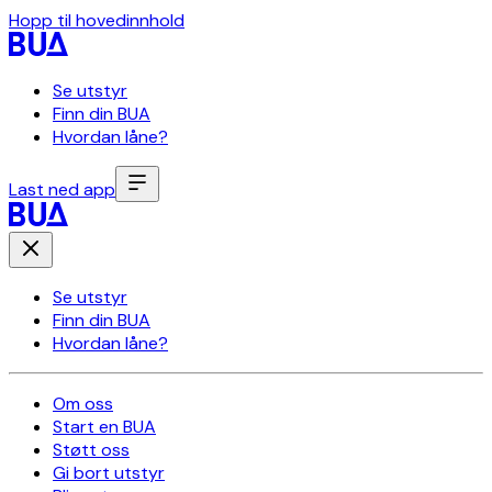
Hopp til hovedinnhold
Se utstyr
Finn din BUA
Hvordan låne?
Last ned app
Se utstyr
Finn din BUA
Hvordan låne?
Om oss
Start en BUA
Støtt oss
Gi bort utstyr