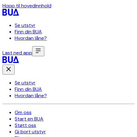
Hopp til hovedinnhold
Se utstyr
Finn din BUA
Hvordan låne?
Last ned app
Se utstyr
Finn din BUA
Hvordan låne?
Om oss
Start en BUA
Støtt oss
Gi bort utstyr