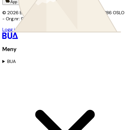
App Store
Google Play
© 2026 BUA · Kontor: Christian Krohgs gate 15, 0186 OSLO
- Org.nr: 924 290 218
Logg inn for utlånsordninger
Meny
BUA