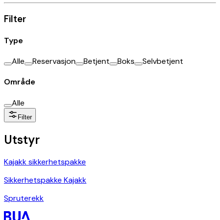
Filter
Type
Alle
Reservasjon
Betjent
Boks
Selvbetjent
Område
Alle
Filter
Utstyr
Kajakk sikkerhetspakke
Sikkerhetspakke Kajakk
Spruterekk