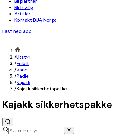
Bli partner
Bli frivillig
Artikler
Kontakt BUA Norge
Last ned app
/
Utstyr
/
Friluft
/
Vann
/
Padle
/
Kajakk
/
Kajakk sikkerhetspakke
Kajakk sikkerhetspakke