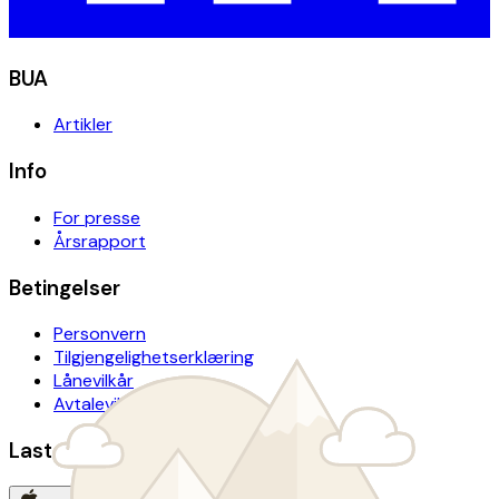
BUA
Artikler
Info
For presse
Årsrapport
Betingelser
Personvern
Tilgjengelighetserklæring
Lånevilkår
Avtalevilkår donasjon
Last ned BUA-appen