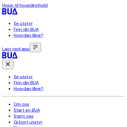
Hopp til hovedinnhold
Se utstyr
Finn din BUA
Hvordan låne?
Last ned app
Se utstyr
Finn din BUA
Hvordan låne?
Om oss
Start en BUA
Støtt oss
Gi bort utstyr