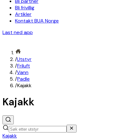
Bli partner
Bli frivillig
Artikler
Kontakt BUA Norge
Last ned app
/
Utstyr
/
Friluft
/
Vann
/
Padle
/
Kajakk
Kajakk
Kajakk