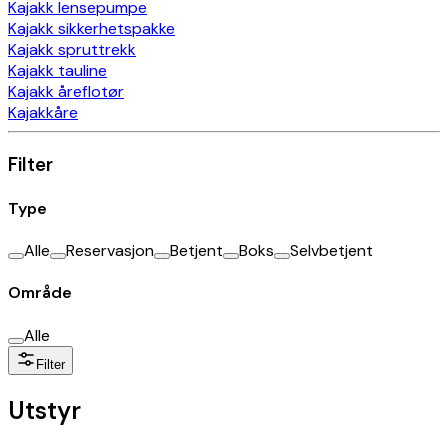
Kajakk lensepumpe
Kajakk sikkerhetspakke
Kajakk spruttrekk
Kajakk tauline
Kajakk åreflotør
Kajakkåre
Filter
Type
Alle
Reservasjon
Betjent
Boks
Selvbetjent
Område
Alle
Filter
Utstyr