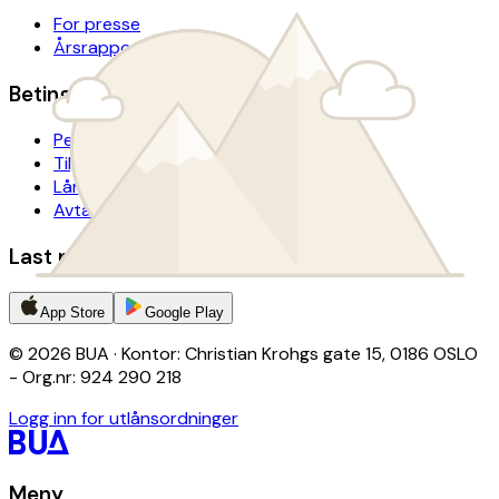
For presse
Årsrapport
Betingelser
Personvern
Tilgjengelighetserklæring
Lånevilkår
Avtalevilkår donasjon
Last ned BUA-appen
App Store
Google Play
© 2026 BUA · Kontor: Christian Krohgs gate 15, 0186 OSLO
- Org.nr: 924 290 218
Logg inn for utlånsordninger
Meny