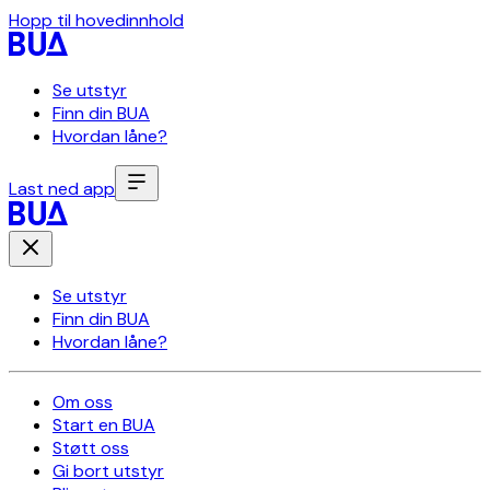
Hopp til hovedinnhold
Se utstyr
Finn din BUA
Hvordan låne?
Last ned app
Se utstyr
Finn din BUA
Hvordan låne?
Om oss
Start en BUA
Støtt oss
Gi bort utstyr