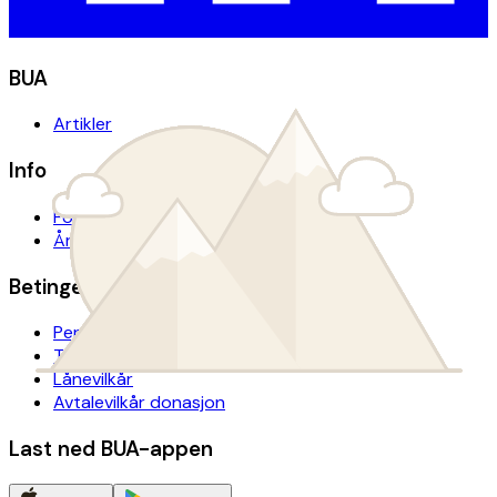
BUA
Artikler
Info
For presse
Årsrapport
Betingelser
Personvern
Tilgjengelighetserklæring
Lånevilkår
Avtalevilkår donasjon
Last ned BUA-appen