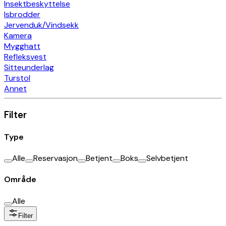
Insektbeskyttelse
Isbrodder
Jervenduk/Vindsekk
Kamera
Mygghatt
Refleksvest
Sitteunderlag
Turstol
Annet
Filter
Type
Alle
Reservasjon
Betjent
Boks
Selvbetjent
Område
Alle
Filter