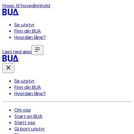
Hopp til hovedinnhold
Se utstyr
Finn din BUA
Hvordan låne?
Last ned app
Se utstyr
Finn din BUA
Hvordan låne?
Om oss
Start en BUA
Støtt oss
Gi bort utstyr