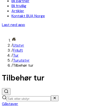
Bli partner
Bli frivillig
Artikler
Kontakt BUA Norge
Last ned app
/
Utstyr
/
Friluft
/
Tur
/
Turutstyr
/
Tilbehør tur
Tilbehør tur
Gåstaver