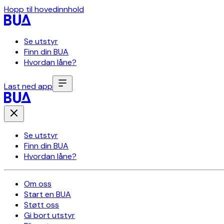
Hopp til hovedinnhold
Se utstyr
Finn din BUA
Hvordan låne?
Last ned app
Se utstyr
Finn din BUA
Hvordan låne?
Om oss
Start en BUA
Støtt oss
Gi bort utstyr