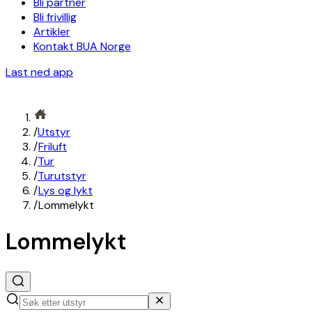
Bli partner
Bli frivillig
Artikler
Kontakt BUA Norge
Last ned app
/
Utstyr
/
Friluft
/
Tur
/
Turutstyr
/
Lys og lykt
/
Lommelykt
Lommelykt