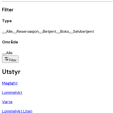
Filter
Type
Alle
Reservasjon
Betjent
Boks
Selvbetjent
Område
Alle
Filter
Utstyr
Maglight
Lommelykt
Varta
Lommelykt Liten