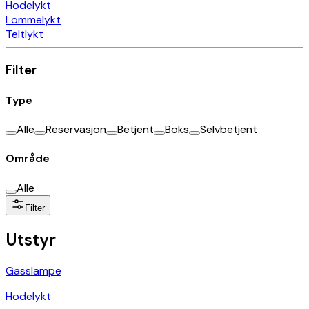
Hodelykt
Lommelykt
Teltlykt
Filter
Type
Alle
Reservasjon
Betjent
Boks
Selvbetjent
Område
Alle
Filter
Utstyr
Gasslampe
Hodelykt