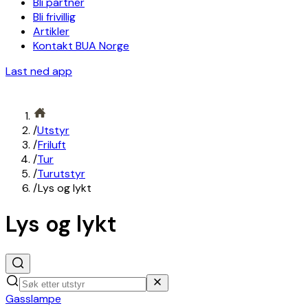
Bli partner
Bli frivillig
Artikler
Kontakt BUA Norge
Last ned app
/
Utstyr
/
Friluft
/
Tur
/
Turutstyr
/
Lys og lykt
Lys og lykt
Gasslampe