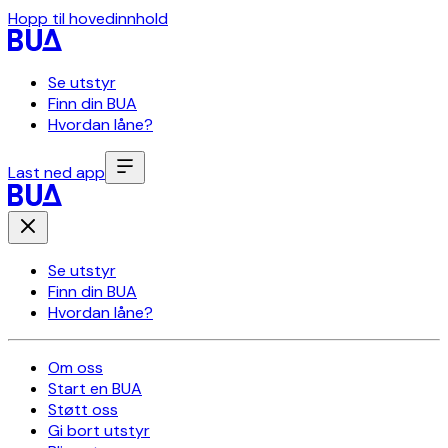
Hopp til hovedinnhold
Se utstyr
Finn din BUA
Hvordan låne?
Last ned app
Se utstyr
Finn din BUA
Hvordan låne?
Om oss
Start en BUA
Støtt oss
Gi bort utstyr