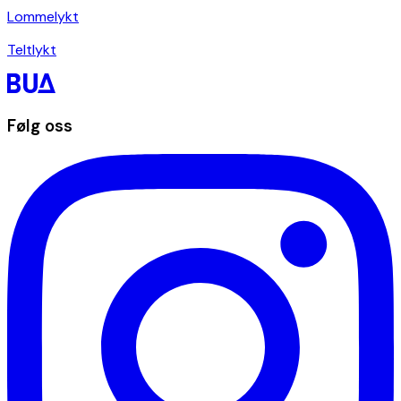
Lommelykt
Teltlykt
Følg oss