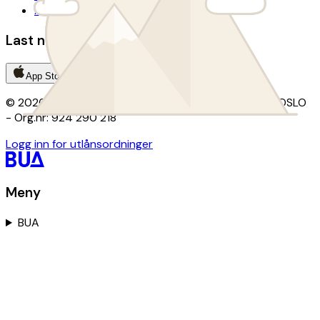
Avtalevilkår donasjon
Last ned BUA-appen
App Store
Google Play
© 2026 BUA · Kontor: Christian Krohgs gate 15, 0186 OSLO
- Org.nr: 924 290 218
Logg inn for utlånsordninger
Meny
BUA