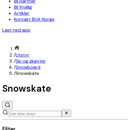
Bli partner
Bli frivillig
Artikler
Kontakt BUA Norge
Last ned app
/
Utstyr
/
Ski og skøyter
/
Snowboard
/
Snowskate
Snowskate
Filter