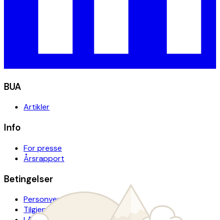
BUA
Artikler
Info
For presse
Årsrapport
Betingelser
Personvern
Tilgjengelighetserklæring
Lånevilkår