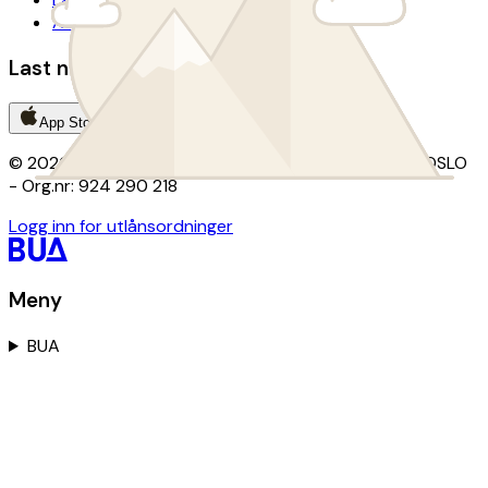
Avtalevilkår donasjon
Last ned BUA-appen
App Store
Google Play
© 2026 BUA · Kontor: Christian Krohgs gate 15, 0186 OSLO
- Org.nr: 924 290 218
Logg inn for utlånsordninger
Meny
BUA