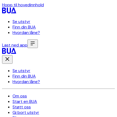
Hopp til hovedinnhold
Se utstyr
Finn din BUA
Hvordan låne?
Last ned app
Se utstyr
Finn din BUA
Hvordan låne?
Om oss
Start en BUA
Støtt oss
Gi bort utstyr