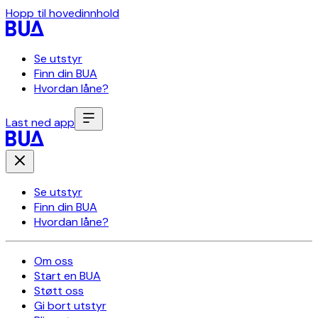
Hopp til hovedinnhold
Se utstyr
Finn din BUA
Hvordan låne?
Last ned app
Se utstyr
Finn din BUA
Hvordan låne?
Om oss
Start en BUA
Støtt oss
Gi bort utstyr