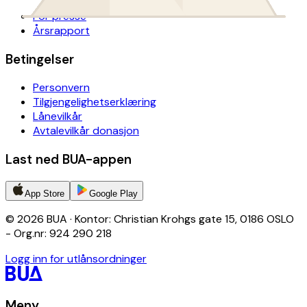
For presse
Årsrapport
Betingelser
Personvern
Tilgjengelighetserklæring
Lånevilkår
Avtalevilkår donasjon
Last ned BUA-appen
App Store
Google Play
© 2026 BUA · Kontor: Christian Krohgs gate 15, 0186 OSLO
- Org.nr: 924 290 218
Logg inn for utlånsordninger
Meny