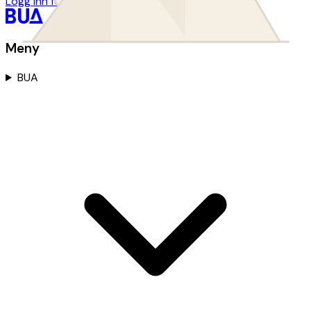
Logg inn for utlånsordninger
Meny
BUA