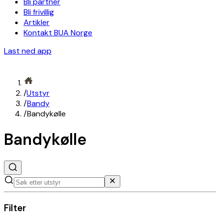
Bli partner
Bli frivillig
Artikler
Kontakt BUA Norge
Last ned app
/
Utstyr
/
Bandy
/
Bandykølle
Bandykølle
Filter