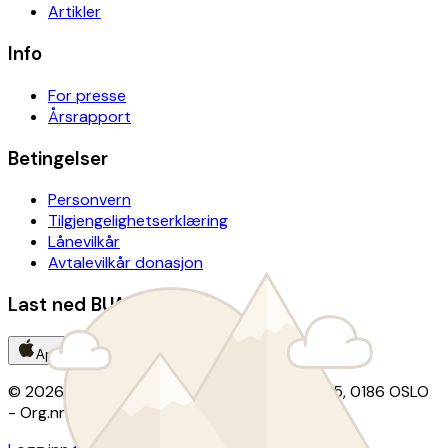
Artikler
Info
For presse
Årsrapport
Betingelser
Personvern
Tilgjengelighetserklæring
Lånevilkår
Avtalevilkår donasjon
Last ned BUA-appen
App Store
Google Play
© 2026 BUA · Kontor: Christian Krohgs gate 15, 0186 OSLO
- Org.nr: 924 290 218