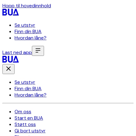
Hopp til hovedinnhold
Se utstyr
Finn din BUA
Hvordan låne?
Last ned app
Se utstyr
Finn din BUA
Hvordan låne?
Om oss
Start en BUA
Støtt oss
Gi bort utstyr