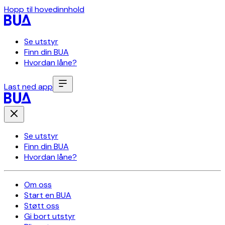
Hopp til hovedinnhold
Se utstyr
Finn din BUA
Hvordan låne?
Last ned app
Se utstyr
Finn din BUA
Hvordan låne?
Om oss
Start en BUA
Støtt oss
Gi bort utstyr