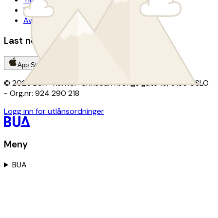
Lånevilkår
Avtalevilkår donasjon
Last ned BUA-appen
App Store
Google Play
© 2026 BUA · Kontor: Christian Krohgs gate 15, 0186 OSLO
- Org.nr: 924 290 218
Logg inn for utlånsordninger
Meny
BUA