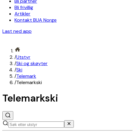
Bli partner
Bli frivillig
Artikler
Kontakt BUA Norge
Last ned app
/
Utstyr
/
Ski og skøyter
/
Ski
/
Telemark
/
Telemarkski
Telemarkski