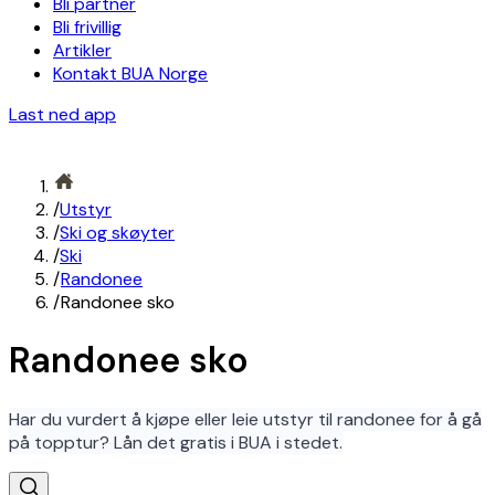
Bli partner
Bli frivillig
Artikler
Kontakt BUA Norge
Last ned app
/
Utstyr
/
Ski og skøyter
/
Ski
/
Randonee
/
Randonee sko
Randonee sko
Har du vurdert å kjøpe eller leie utstyr til randonee for å gå
på topptur? Lån det gratis i BUA i stedet.