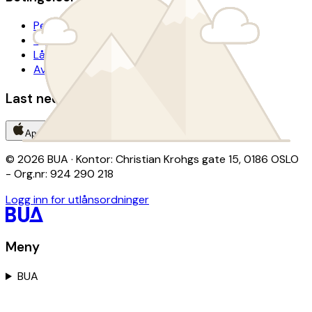
Personvern
Tilgjengelighetserklæring
Lånevilkår
Avtalevilkår donasjon
Last ned BUA-appen
App Store
Google Play
© 2026 BUA · Kontor: Christian Krohgs gate 15, 0186 OSLO
- Org.nr: 924 290 218
Logg inn for utlånsordninger
Meny
BUA