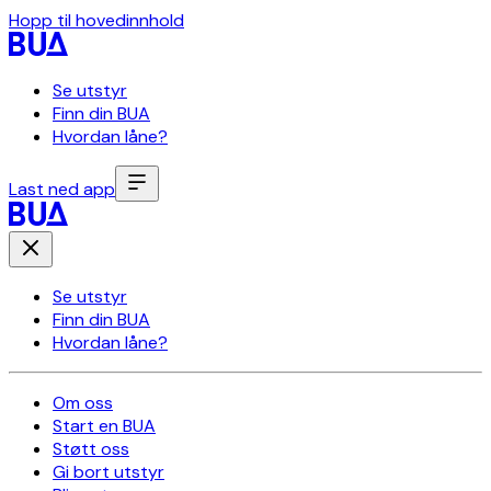
Hopp til hovedinnhold
Se utstyr
Finn din BUA
Hvordan låne?
Last ned app
Se utstyr
Finn din BUA
Hvordan låne?
Om oss
Start en BUA
Støtt oss
Gi bort utstyr