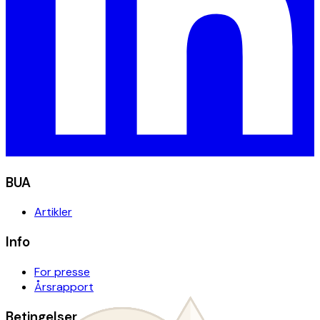
BUA
Artikler
Info
For presse
Årsrapport
Betingelser