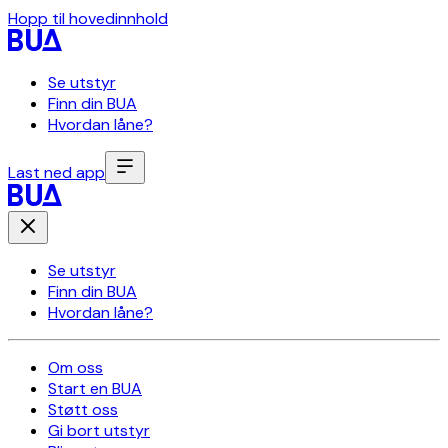
Hopp til hovedinnhold
Se utstyr
Finn din BUA
Hvordan låne?
Last ned app
Se utstyr
Finn din BUA
Hvordan låne?
Om oss
Start en BUA
Støtt oss
Gi bort utstyr