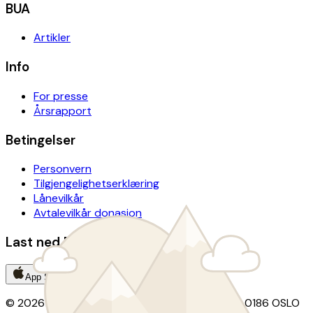
BUA
Artikler
Info
For presse
Årsrapport
Betingelser
Personvern
Tilgjengelighetserklæring
Lånevilkår
Avtalevilkår donasjon
Last ned BUA-appen
App Store
Google Play
© 2026 BUA · Kontor: Christian Krohgs gate 15, 0186 OSLO