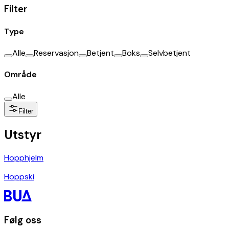
Filter
Type
Alle
Reservasjon
Betjent
Boks
Selvbetjent
Område
Alle
Filter
Utstyr
Hopphjelm
Hoppski
Følg oss