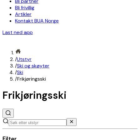
Bli partner
Bli frivillig
Artikler
Kontakt BUA Norge
Last ned app
/
Utstyr
/
Ski og skøyter
/
Ski
/
Frikjøringsski
Frikjøringsski
Filter