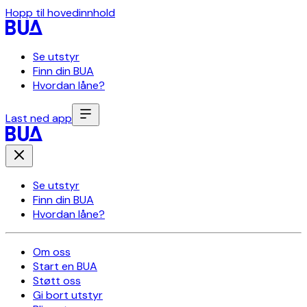
Hopp til hovedinnhold
Se utstyr
Finn din BUA
Hvordan låne?
Last ned app
Se utstyr
Finn din BUA
Hvordan låne?
Om oss
Start en BUA
Støtt oss
Gi bort utstyr