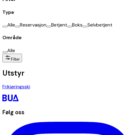
Type
Alle
Reservasjon
Betjent
Boks
Selvbetjent
Område
Alle
Filter
Utstyr
Frikjøringsski
Følg oss