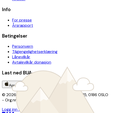
Info
For presse
Årsrapport
Betingelser
Personvern
Tilgjengelighetserklæring
Lånevilkår
Avtalevilkår donasjon
Last ned BUA-appen
App Store
Google Play
© 2026 BUA · Kontor: Christian Krohgs gate 15, 0186 OSLO
- Org.nr: 924 290 218
Logg inn for utlånsordninger