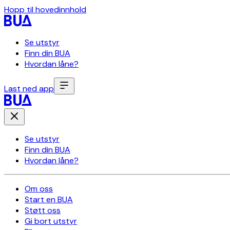
Hopp til hovedinnhold
Se utstyr
Finn din BUA
Hvordan låne?
Last ned app
Se utstyr
Finn din BUA
Hvordan låne?
Om oss
Start en BUA
Støtt oss
Gi bort utstyr