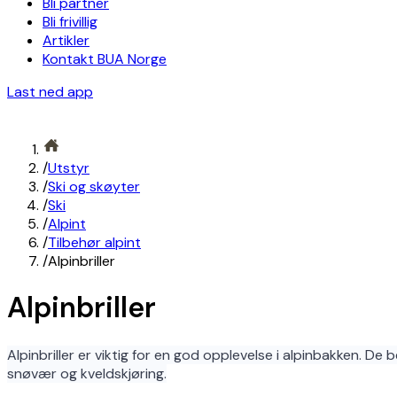
Bli partner
Bli frivillig
Artikler
Kontakt BUA Norge
Last ned app
/
Utstyr
/
Ski og skøyter
/
Ski
/
Alpint
/
Tilbehør alpint
/
Alpinbriller
Alpinbriller
Alpinbriller er viktig for en god opplevelse i alpinbakken. De 
snøvær og kveldskjøring.