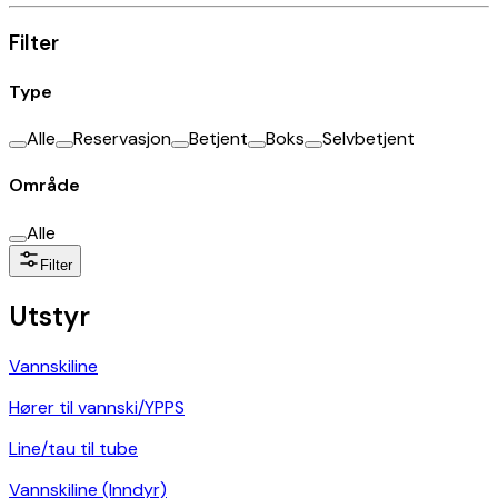
Filter
Type
Alle
Reservasjon
Betjent
Boks
Selvbetjent
Område
Alle
Filter
Utstyr
Vannskiline
Hører til vannski/YPPS
Line/tau til tube
Vannskiline (Inndyr)