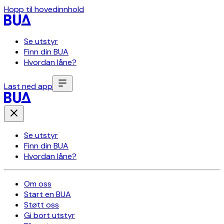
Hopp til hovedinnhold
Se utstyr
Finn din BUA
Hvordan låne?
Last ned app
Se utstyr
Finn din BUA
Hvordan låne?
Om oss
Start en BUA
Støtt oss
Gi bort utstyr