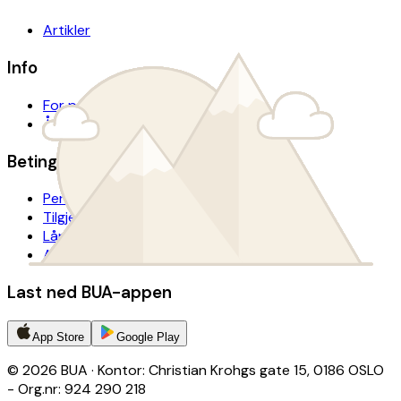
Artikler
Info
For presse
Årsrapport
Betingelser
Personvern
Tilgjengelighetserklæring
Lånevilkår
Avtalevilkår donasjon
Last ned BUA-appen
App Store
Google Play
© 2026 BUA · Kontor: Christian Krohgs gate 15, 0186 OSLO
- Org.nr: 924 290 218