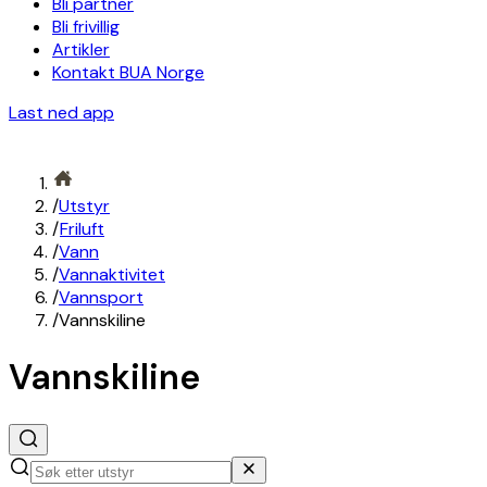
Bli partner
Bli frivillig
Artikler
Kontakt BUA Norge
Last ned app
/
Utstyr
/
Friluft
/
Vann
/
Vannaktivitet
/
Vannsport
/
Vannskiline
Vannskiline