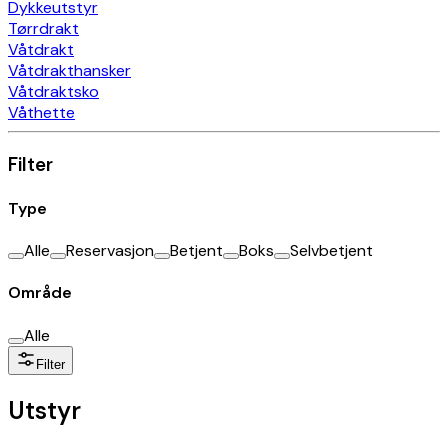
Dykkeutstyr
Tørrdrakt
Våtdrakt
Våtdrakthansker
Våtdraktsko
Våthette
Filter
Type
Alle
Reservasjon
Betjent
Boks
Selvbetjent
Område
Alle
Filter
Utstyr