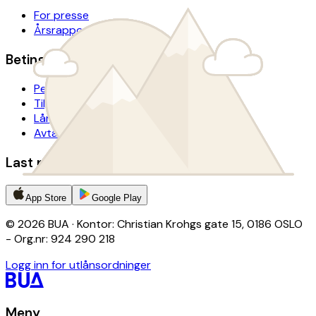
For presse
Årsrapport
Betingelser
Personvern
Tilgjengelighetserklæring
Lånevilkår
Avtalevilkår donasjon
Last ned BUA-appen
App Store
Google Play
© 2026 BUA · Kontor: Christian Krohgs gate 15, 0186 OSLO
- Org.nr: 924 290 218
Logg inn for utlånsordninger
Meny