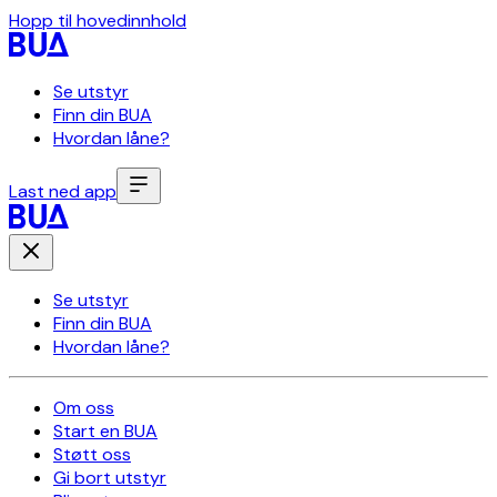
Hopp til hovedinnhold
Se utstyr
Finn din BUA
Hvordan låne?
Last ned app
Se utstyr
Finn din BUA
Hvordan låne?
Om oss
Start en BUA
Støtt oss
Gi bort utstyr