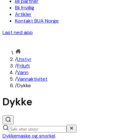
Bli partner
Bli frivillig
Artikler
Kontakt BUA Norge
Last ned app
/
Utstyr
/
Friluft
/
Vann
/
Vannaktivitet
/
Dykke
Dykke
Dykkemaske og snorkel