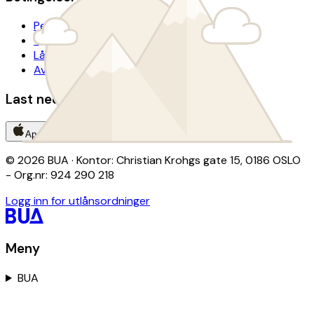
Personvern
Tilgjengelighetserklæring
Lånevilkår
Avtalevilkår donasjon
Last ned BUA-appen
App Store
Google Play
© 2026 BUA · Kontor: Christian Krohgs gate 15, 0186 OSLO
- Org.nr: 924 290 218
Logg inn for utlånsordninger
Meny
BUA