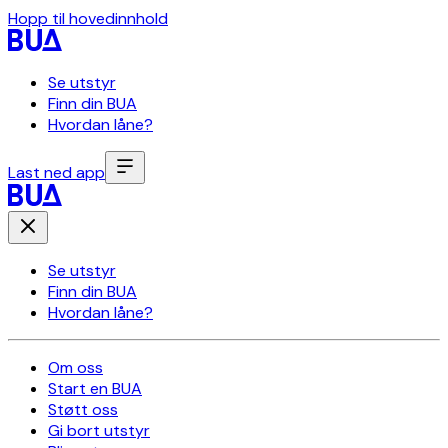
Hopp til hovedinnhold
Se utstyr
Finn din BUA
Hvordan låne?
Last ned app
Se utstyr
Finn din BUA
Hvordan låne?
Om oss
Start en BUA
Støtt oss
Gi bort utstyr