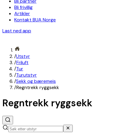
Bli partner
Bli frivillig
Artikler
Kontakt BUA Norge
Last ned app
/
Utstyr
/
Friluft
/
Tur
/
Turutstyr
/
Sekk og bæremeis
/
Regntrekk ryggsekk
Regntrekk ryggsekk