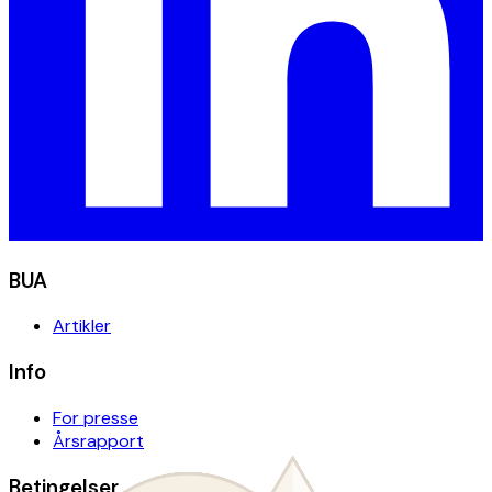
BUA
Artikler
Info
For presse
Årsrapport
Betingelser