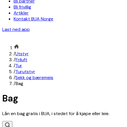
Bli partner
Bli frivillig
Artikler
Kontakt BUA Norge
Last ned app
/
Utstyr
/
Friluft
/
Tur
/
Turutstyr
/
Sekk og bæremeis
/
Bag
Bag
Lån en bag gratis i BUA, i stedet for å kjøpe eller leie.