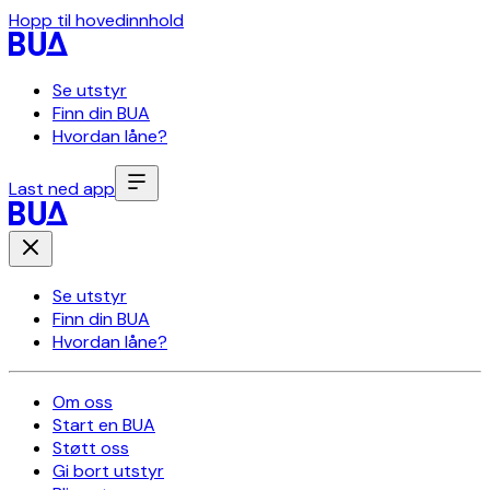
Hopp til hovedinnhold
Se utstyr
Finn din BUA
Hvordan låne?
Last ned app
Se utstyr
Finn din BUA
Hvordan låne?
Om oss
Start en BUA
Støtt oss
Gi bort utstyr