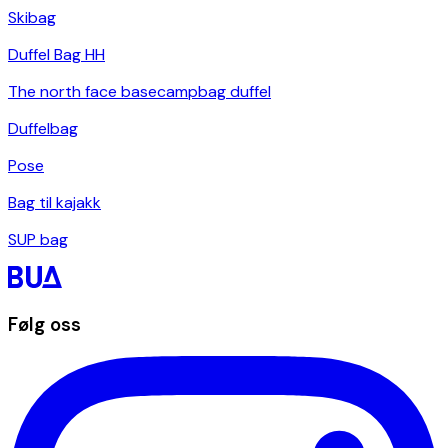
Skibag
Duffel Bag HH
The north face basecampbag duffel
Duffelbag
Pose
Bag til kajakk
SUP bag
Følg oss