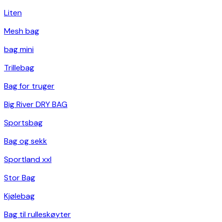
Liten
Mesh bag
bag mini
Trillebag
Bag for truger
Big River DRY BAG
Sportsbag
Bag og sekk
Sportland xxl
Stor Bag
Kjølebag
Bag til rulleskøyter