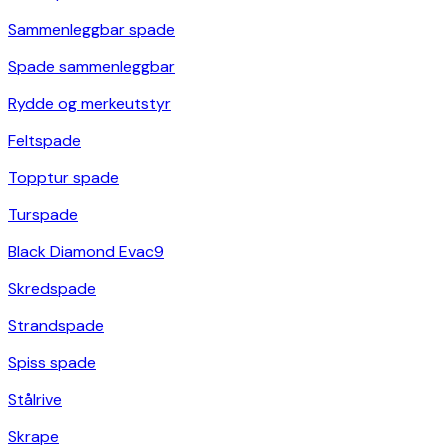
Sammenleggbar spade
Spade sammenleggbar
Rydde og merkeutstyr
Feltspade
Topptur spade
Turspade
Black Diamond Evac9
Skredspade
Strandspade
Spiss spade
Stålrive
Skrape