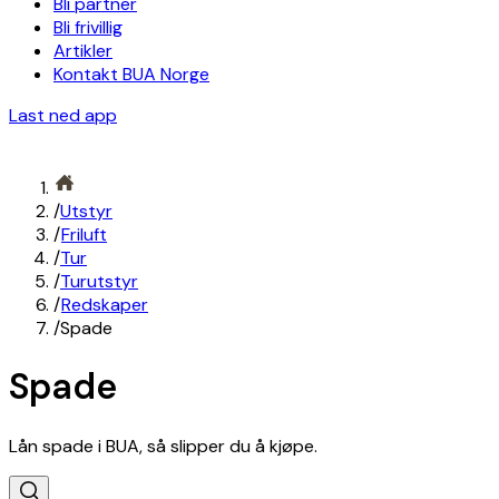
Bli partner
Bli frivillig
Artikler
Kontakt BUA Norge
Last ned app
/
Utstyr
/
Friluft
/
Tur
/
Turutstyr
/
Redskaper
/
Spade
Spade
Lån spade i BUA, så slipper du å kjøpe.