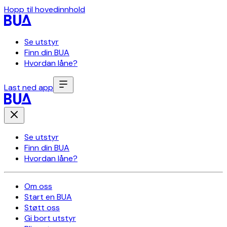
Hopp til hovedinnhold
Se utstyr
Finn din BUA
Hvordan låne?
Last ned app
Se utstyr
Finn din BUA
Hvordan låne?
Om oss
Start en BUA
Støtt oss
Gi bort utstyr