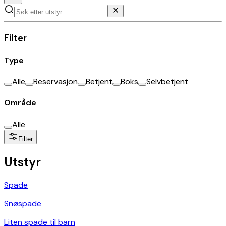
Filter
Type
Alle
Reservasjon
Betjent
Boks
Selvbetjent
Område
Alle
Filter
Utstyr
Spade
Snøspade
Liten spade til barn