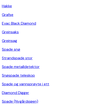
Hakke
Grafse
Evac Black Diamond
Greinsaks
Greinsag
Spade snø
Strandspade stor
Spade metalldetektor
Snøspade teleskop
Spade og vannsprøyte i ett
Diamond Digger
Spade (Nygårdsjøen)