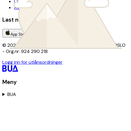
Lånevilkår
Avtalevilkår donasjon
Last ned BUA-appen
App Store
Google Play
© 2026 BUA · Kontor: Christian Krohgs gate 15, 0186 OSLO
- Org.nr: 924 290 218
Logg inn for utlånsordninger
Meny
BUA