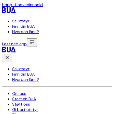
Hopp til hovedinnhold
Se utstyr
Finn din BUA
Hvordan låne?
Last ned app
Se utstyr
Finn din BUA
Hvordan låne?
Om oss
Start en BUA
Støtt oss
Gi bort utstyr