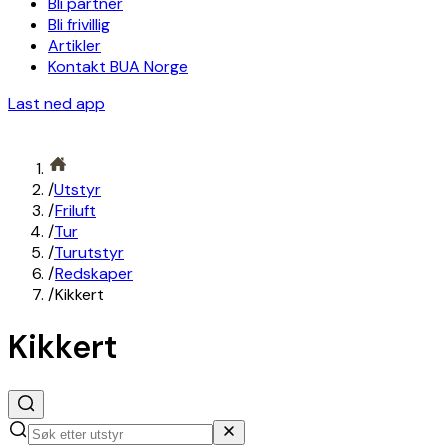
Bli partner
Bli frivillig
Artikler
Kontakt BUA Norge
Last ned app
/
Utstyr
/
Friluft
/
Tur
/
Turutstyr
/
Redskaper
/
Kikkert
Kikkert