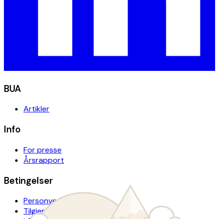
BUA
Artikler
Info
For presse
Årsrapport
Betingelser
Personvern
Tilgjengelighetserklæring