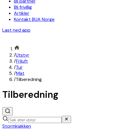
Bli partner
Bli frivillig
Artikler
Kontakt BUA Norge
Last ned app
/
Utstyr
/
Friluft
/
Tur
/
Mat
/
Tilberedning
Tilberedning
Stormkjøkken