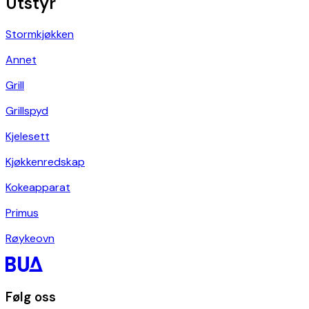
Utstyr
Stormkjøkken
Annet
Grill
Grillspyd
Kjelesett
Kjøkkenredskap
Kokeapparat
Primus
Røykeovn
Følg oss