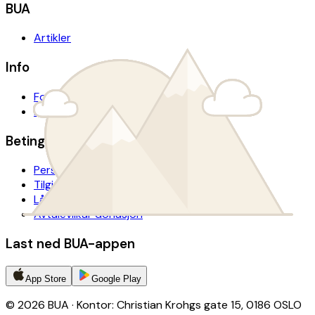
BUA
Artikler
Info
For presse
Årsrapport
Betingelser
Personvern
Tilgjengelighetserklæring
Lånevilkår
Avtalevilkår donasjon
Last ned BUA-appen
App Store
Google Play
© 2026 BUA · Kontor: Christian Krohgs gate 15, 0186 OSLO