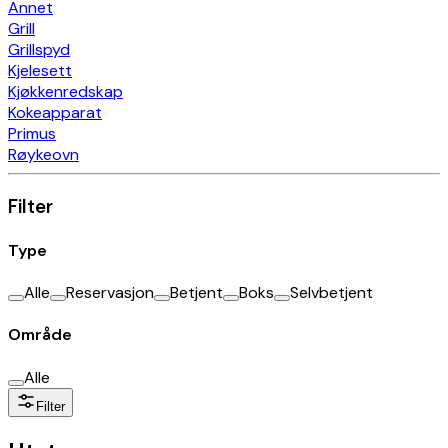
Annet
Grill
Grillspyd
Kjelesett
Kjøkkenredskap
Kokeapparat
Primus
Røykeovn
Filter
Type
Alle
Reservasjon
Betjent
Boks
Selvbetjent
Område
Alle
Filter