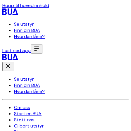
Hopp til hovedinnhold
Se utstyr
Finn din BUA
Hvordan låne?
Last ned app
Se utstyr
Finn din BUA
Hvordan låne?
Om oss
Start en BUA
Støtt oss
Gi bort utstyr