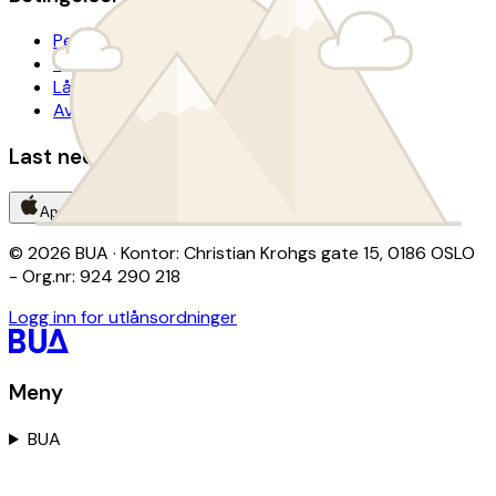
Personvern
Tilgjengelighetserklæring
Lånevilkår
Avtalevilkår donasjon
Last ned BUA-appen
App Store
Google Play
© 2026 BUA · Kontor: Christian Krohgs gate 15, 0186 OSLO
- Org.nr: 924 290 218
Logg inn for utlånsordninger
Meny
BUA