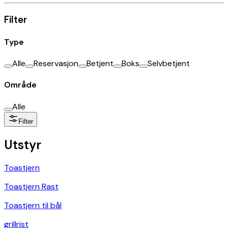
Filter
Type
Alle
Reservasjon
Betjent
Boks
Selvbetjent
Område
Alle
Filter
Utstyr
Toastjern
Toastjern Rast
Toastjern til bål
grillrist