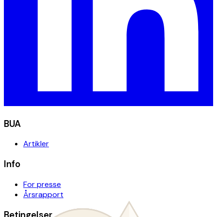
BUA
Artikler
Info
For presse
Årsrapport
Betingelser