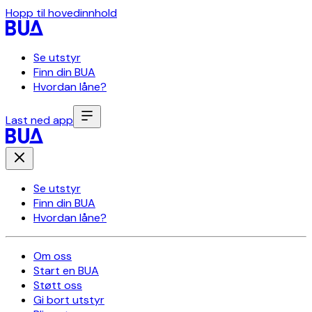
Hopp til hovedinnhold
Se utstyr
Finn din BUA
Hvordan låne?
Last ned app
Se utstyr
Finn din BUA
Hvordan låne?
Om oss
Start en BUA
Støtt oss
Gi bort utstyr