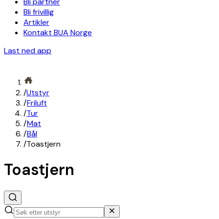
Bli partner
Bli frivillig
Artikler
Kontakt BUA Norge
Last ned app
/
Utstyr
/
Friluft
/
Tur
/
Mat
/
Bål
/
Toastjern
Toastjern