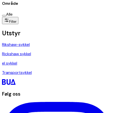
Område
Alle
Filter
Utstyr
Rikshaw-sykkel
Rickshaw sykkel
el sykkel
Transportsykkel
Følg oss