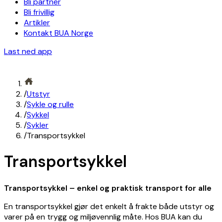
Bli partner
Bli frivillig
Artikler
Kontakt BUA Norge
Last ned app
/
Utstyr
/
Sykle og rulle
/
Sykkel
/
Sykler
/
Transportsykkel
Transportsykkel
Transportsykkel – enkel og praktisk transport for alle
En transportsykkel gjør det enkelt å frakte både utstyr og
varer på en trygg og miljøvennlig måte. Hos BUA kan du