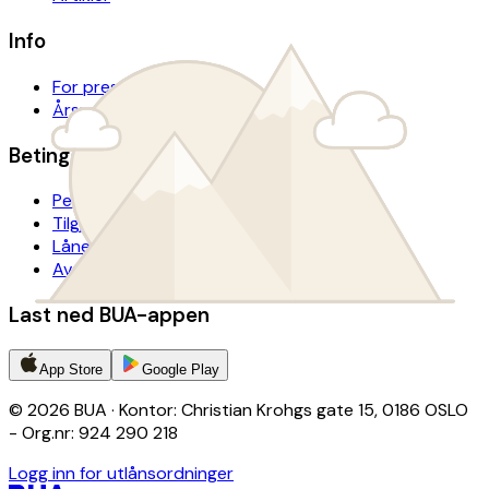
Info
For presse
Årsrapport
Betingelser
Personvern
Tilgjengelighetserklæring
Lånevilkår
Avtalevilkår donasjon
Last ned BUA-appen
App Store
Google Play
© 2026 BUA · Kontor: Christian Krohgs gate 15, 0186 OSLO
- Org.nr: 924 290 218
Logg inn for utlånsordninger