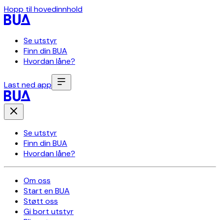
Hopp til hovedinnhold
Se utstyr
Finn din BUA
Hvordan låne?
Last ned app
Se utstyr
Finn din BUA
Hvordan låne?
Om oss
Start en BUA
Støtt oss
Gi bort utstyr