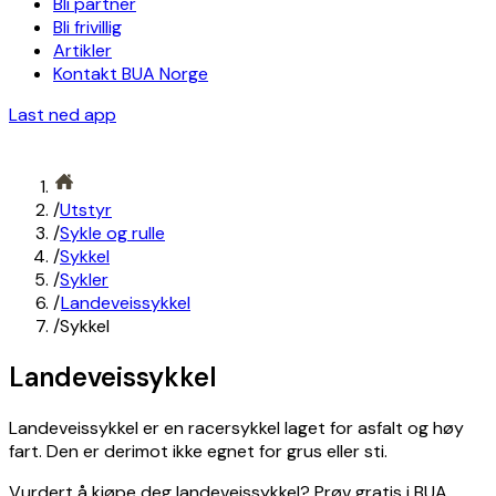
Bli partner
Bli frivillig
Artikler
Kontakt BUA Norge
Last ned app
/
Utstyr
/
Sykle og rulle
/
Sykkel
/
Sykler
/
Landeveissykkel
/
Sykkel
Landeveissykkel
Landeveissykkel er en racersykkel laget for asfalt og høy
fart. Den er derimot ikke egnet for grus eller sti.
Vurdert å kjøpe deg landeveissykkel? Prøv gratis i BUA