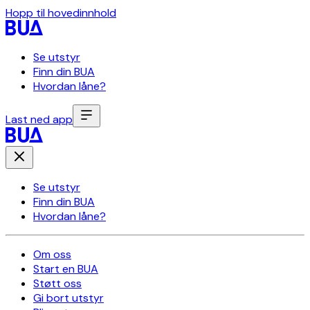
Hopp til hovedinnhold
Se utstyr
Finn din BUA
Hvordan låne?
Last ned app
Se utstyr
Finn din BUA
Hvordan låne?
Om oss
Start en BUA
Støtt oss
Gi bort utstyr