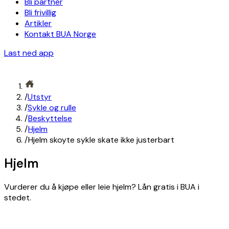
Bli partner
Bli frivillig
Artikler
Kontakt BUA Norge
Last ned app
/
Utstyr
/
Sykle og rulle
/
Beskyttelse
/
Hjelm
/
Hjelm skoyte sykle skate ikke justerbart
Hjelm
Vurderer du å kjøpe eller leie hjelm? Lån gratis i BUA i
stedet.