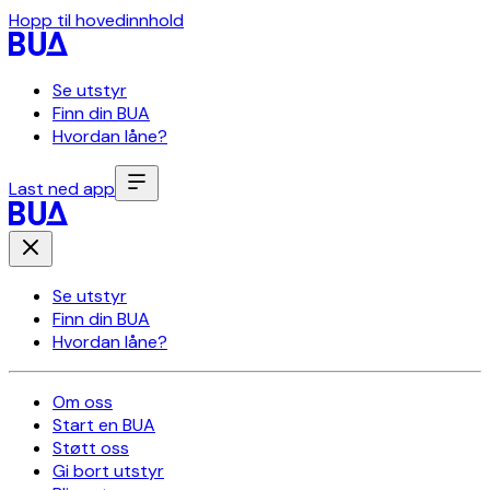
Hopp til hovedinnhold
Se utstyr
Finn din BUA
Hvordan låne?
Last ned app
Se utstyr
Finn din BUA
Hvordan låne?
Om oss
Start en BUA
Støtt oss
Gi bort utstyr