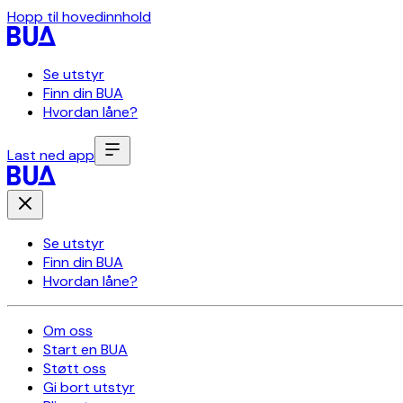
Hopp til hovedinnhold
Se utstyr
Finn din BUA
Hvordan låne?
Last ned app
Se utstyr
Finn din BUA
Hvordan låne?
Om oss
Start en BUA
Støtt oss
Gi bort utstyr