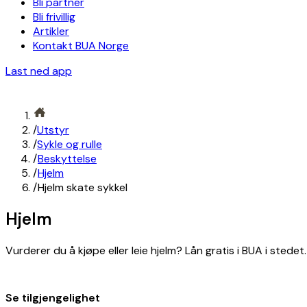
Bli partner
Bli frivillig
Artikler
Kontakt BUA Norge
Last ned app
/
Utstyr
/
Sykle og rulle
/
Beskyttelse
/
Hjelm
/
Hjelm skate sykkel
Hjelm
Vurderer du å kjøpe eller leie hjelm? Lån gratis i BUA i stedet.
Se tilgjengelighet