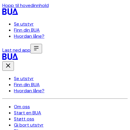
Hopp til hovedinnhold
Se utstyr
Finn din BUA
Hvordan låne?
Last ned app
Se utstyr
Finn din BUA
Hvordan låne?
Om oss
Start en BUA
Støtt oss
Gi bort utstyr