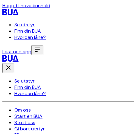
Hopp til hovedinnhold
Se utstyr
Finn din BUA
Hvordan låne?
Last ned app
Se utstyr
Finn din BUA
Hvordan låne?
Om oss
Start en BUA
Støtt oss
Gi bort utstyr