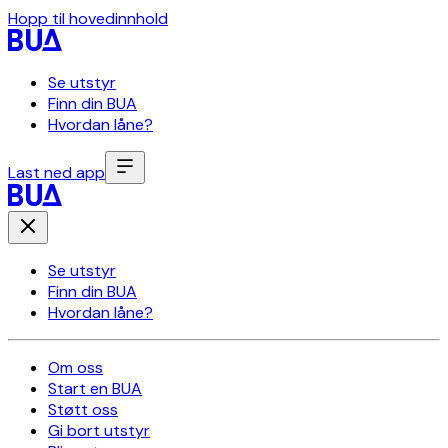
Hopp til hovedinnhold
Se utstyr
Finn din BUA
Hvordan låne?
Last ned app
Se utstyr
Finn din BUA
Hvordan låne?
Om oss
Start en BUA
Støtt oss
Gi bort utstyr