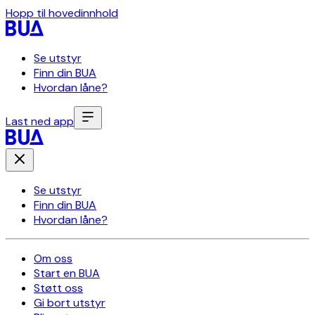
Hopp til hovedinnhold
Se utstyr
Finn din BUA
Hvordan låne?
Last ned app
Se utstyr
Finn din BUA
Hvordan låne?
Om oss
Start en BUA
Støtt oss
Gi bort utstyr