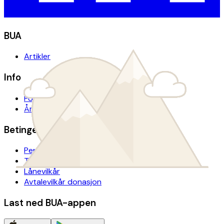
BUA
Artikler
Info
For presse
Årsrapport
Betingelser
Personvern
Tilgjengelighetserklæring
Lånevilkår
Avtalevilkår donasjon
Last ned BUA-appen