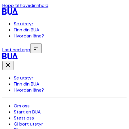
Hopp til hovedinnhold
Se utstyr
Finn din BUA
Hvordan låne?
Last ned app
Se utstyr
Finn din BUA
Hvordan låne?
Om oss
Start en BUA
Støtt oss
Gi bort utstyr