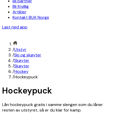
Bli partner
Bli frivillig
Artikler
Kontakt BUA Norge
Last ned app
/
Utstyr
/
Ski og skøyter
/
Skøyter
/
Skøyter
/
Hockey
/
Hockeypuck
Hockeypuck
Lån hockeypuck gratis i samme slengen som du låner
resten av utstyret, så er du klar for kamp.