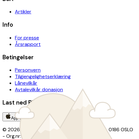
Artikler
Info
For presse
Årsrapport
Betingelser
Personvern
Tilgjengelighetserklæring
Lånevilkår
Avtalevilkår donasjon
Last ned BUA-appen
App Store
Google Play
© 2026 BUA · Kontor: Christian Krohgs gate 15, 0186 OSLO
- Org.nr: 924 290 218