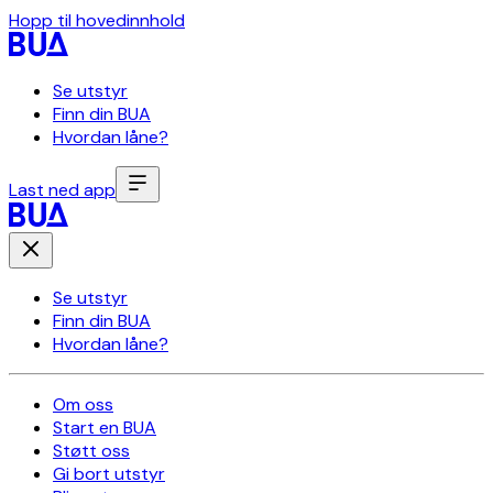
Hopp til hovedinnhold
Se utstyr
Finn din BUA
Hvordan låne?
Last ned app
Se utstyr
Finn din BUA
Hvordan låne?
Om oss
Start en BUA
Støtt oss
Gi bort utstyr