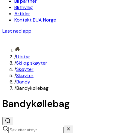
Bli partner
Bli frivillig
Artikler
Kontakt BUA Norge
Last ned app
/
Utstyr
/
Ski og skøyter
/
Skøyter
/
Skøyter
/
Bandy
/
Bandykøllebag
Bandykøllebag