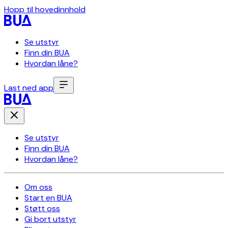
Hopp til hovedinnhold
Se utstyr
Finn din BUA
Hvordan låne?
Last ned app
Se utstyr
Finn din BUA
Hvordan låne?
Om oss
Start en BUA
Støtt oss
Gi bort utstyr