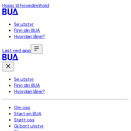
Hopp til hovedinnhold
Se utstyr
Finn din BUA
Hvordan låne?
Last ned app
Se utstyr
Finn din BUA
Hvordan låne?
Om oss
Start en BUA
Støtt oss
Gi bort utstyr