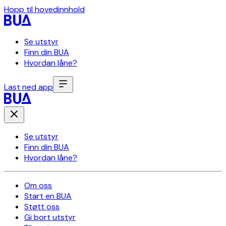
Hopp til hovedinnhold
Se utstyr
Finn din BUA
Hvordan låne?
Last ned app
Se utstyr
Finn din BUA
Hvordan låne?
Om oss
Start en BUA
Støtt oss
Gi bort utstyr