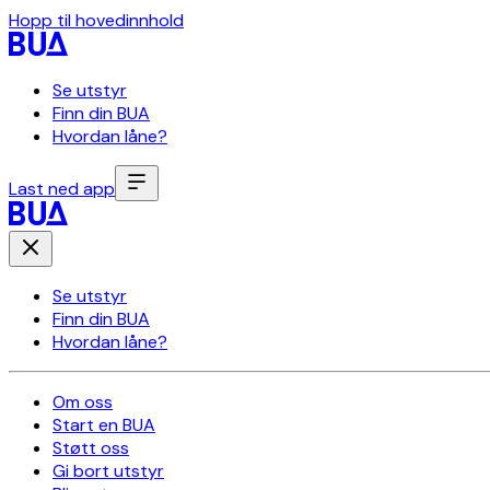
Hopp til hovedinnhold
Se utstyr
Finn din BUA
Hvordan låne?
Last ned app
Se utstyr
Finn din BUA
Hvordan låne?
Om oss
Start en BUA
Støtt oss
Gi bort utstyr