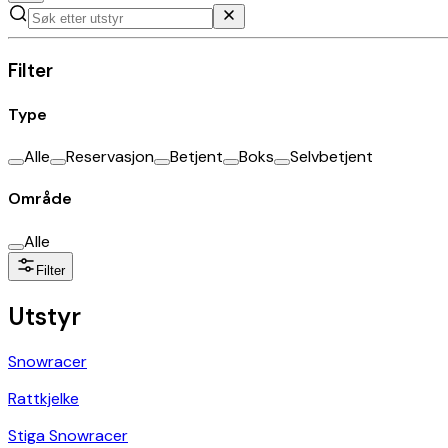
Filter
Type
Alle
Reservasjon
Betjent
Boks
Selvbetjent
Område
Alle
Filter
Utstyr
Snowracer
Rattkjelke
Stiga Snowracer