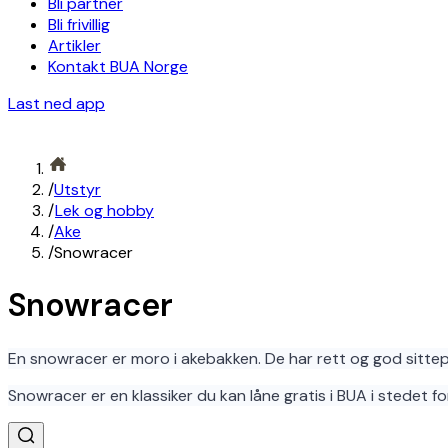
Bli partner
Bli frivillig
Artikler
Kontakt BUA Norge
Last ned app
/
Utstyr
/
Lek og hobby
/
Ake
/
Snowracer
Snowracer
En snowracer er moro i akebakken. De har rett og god sittepo
Snowracer er en klassiker du kan låne gratis i BUA i stedet for 