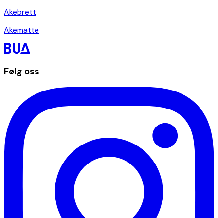
Akebrett
Akematte
Følg oss