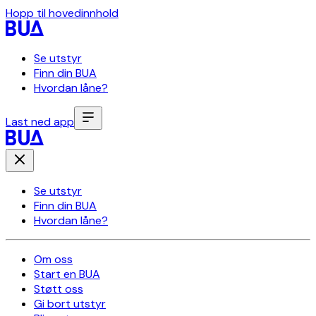
Hopp til hovedinnhold
Se utstyr
Finn din BUA
Hvordan låne?
Last ned app
Se utstyr
Finn din BUA
Hvordan låne?
Om oss
Start en BUA
Støtt oss
Gi bort utstyr