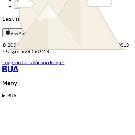
Avtalevilkår donasjon
Last ned BUA-appen
App Store
Google Play
© 2026 BUA · Kontor: Christian Krohgs gate 15, 0186 OSLO
- Org.nr: 924 290 218
Logg inn for utlånsordninger
Meny
BUA