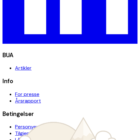
BUA
Artikler
Info
For presse
Årsrapport
Betingelser
Personvern
Tilgjengelighetserklæring
Lånevilkår