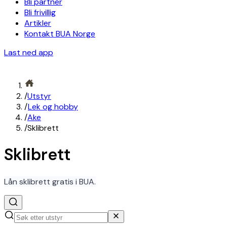
Bli partner
Bli frivillig
Artikler
Kontakt BUA Norge
Last ned app
/
Utstyr
/
Lek og hobby
/
Ake
/
Sklibrett
Sklibrett
Lån sklibrett gratis i BUA.