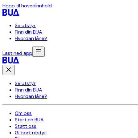
Hopp til hovedinnhold
Se utstyr
Finn din BUA
Hvordan låne?
Last ned app
Se utstyr
Finn din BUA
Hvordan låne?
Om oss
Start en BUA
Støtt oss
Gi bort utstyr