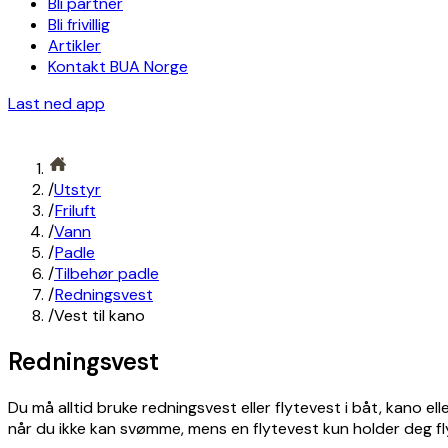
Bli partner
Bli frivillig
Artikler
Kontakt BUA Norge
Last ned app
/
Utstyr
/
Friluft
/
Vann
/
Padle
/
Tilbehør padle
/
Redningsvest
/
Vest til kano
Redningsvest
Du må alltid bruke redningsvest eller flytevest i båt, kano 
når du ikke kan svømme, mens en flytevest kun holder deg 