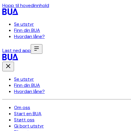
Hopp til hovedinnhold
Se utstyr
Finn din BUA
Hvordan låne?
Last ned app
Se utstyr
Finn din BUA
Hvordan låne?
Om oss
Start en BUA
Støtt oss
Gi bort utstyr