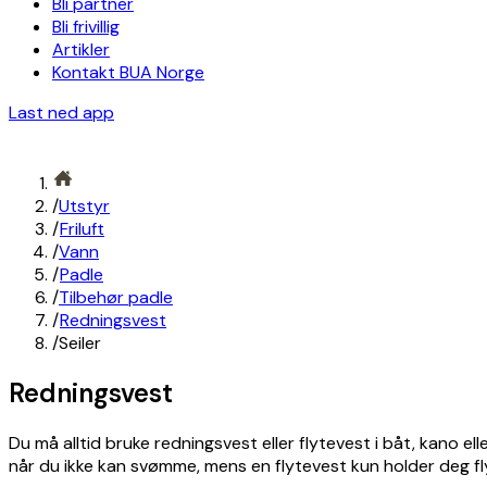
Bli partner
Bli frivillig
Artikler
Kontakt BUA Norge
Last ned app
/
Utstyr
/
Friluft
/
Vann
/
Padle
/
Tilbehør padle
/
Redningsvest
/
Seiler
Redningsvest
Du må alltid bruke redningsvest eller flytevest i båt, kano 
når du ikke kan svømme, mens en flytevest kun holder deg 