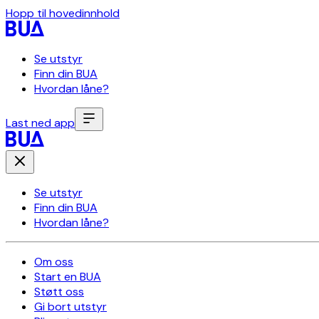
Hopp til hovedinnhold
Se utstyr
Finn din BUA
Hvordan låne?
Last ned app
Se utstyr
Finn din BUA
Hvordan låne?
Om oss
Start en BUA
Støtt oss
Gi bort utstyr