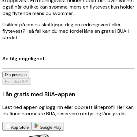
kroppsvest. En redningsvest holder hodet ditt over vannet
også når du ikke kan svømme, mens en flytevest kun holder
deg flytende mens du svømmer.
Usikker på om du skal kjøpe deg en redningsvest eller
flytevest? I så fall kan du med fordel låne en gratis i BUA i
stedet.
Se tilgjengelighet
Din posisjon
Finn din BUA
Lån gratis med BUA-appen
Last ned appen og logg inn eller opprett låneprofil. Her kan
du finne nærmeste BUA, reservere utstyr og låne gratis.
App Store
Google Play