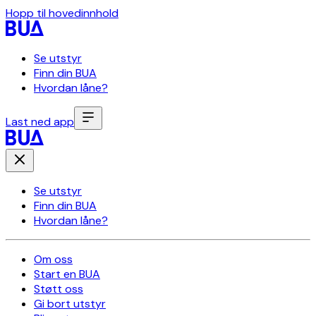
Hopp til hovedinnhold
Se utstyr
Finn din BUA
Hvordan låne?
Last ned app
Se utstyr
Finn din BUA
Hvordan låne?
Om oss
Start en BUA
Støtt oss
Gi bort utstyr