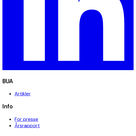
BUA
Artikler
Info
For presse
Årsrapport