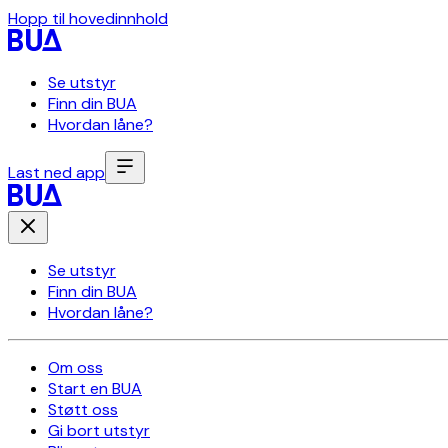
Hopp til hovedinnhold
Se utstyr
Finn din BUA
Hvordan låne?
Last ned app
Se utstyr
Finn din BUA
Hvordan låne?
Om oss
Start en BUA
Støtt oss
Gi bort utstyr