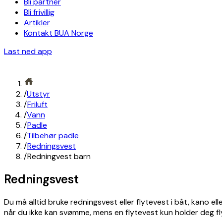
Bli partner
Bli frivillig
Artikler
Kontakt BUA Norge
Last ned app
/
Utstyr
/
Friluft
/
Vann
/
Padle
/
Tilbehør padle
/
Redningsvest
/
Redningvest barn
Redningsvest
Du må alltid bruke redningsvest eller flytevest i båt, kano 
når du ikke kan svømme, mens en flytevest kun holder deg 