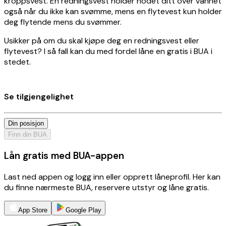
kroppsvest. En redningsvest holder hodet ditt over vannet
også når du ikke kan svømme, mens en flytevest kun holder
deg flytende mens du svømmer.
Usikker på om du skal kjøpe deg en redningsvest eller
flytevest? I så fall kan du med fordel låne en gratis i BUA i
stedet.
Se tilgjengelighet
Din posisjon
Finn din BUA
Lån gratis med BUA-appen
Last ned appen og logg inn eller opprett låneprofil. Her kan
du finne nærmeste BUA, reservere utstyr og låne gratis.
App Store
Google Play