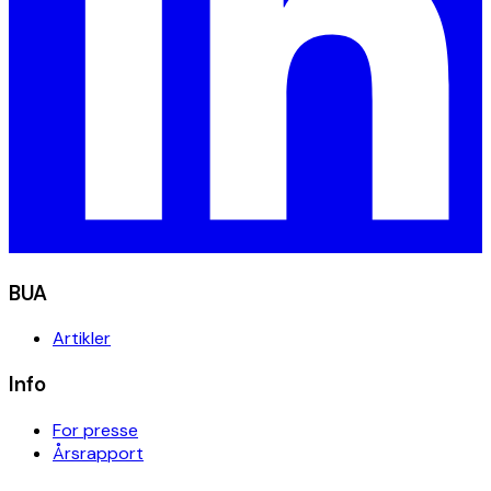
BUA
Artikler
Info
For presse
Årsrapport