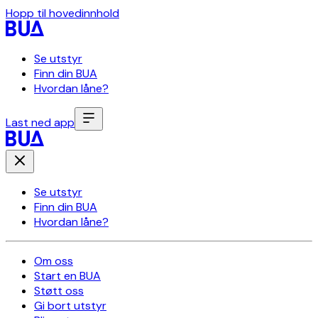
Hopp til hovedinnhold
Se utstyr
Finn din BUA
Hvordan låne?
Last ned app
Se utstyr
Finn din BUA
Hvordan låne?
Om oss
Start en BUA
Støtt oss
Gi bort utstyr