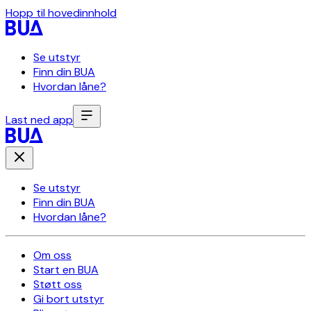
Hopp til hovedinnhold
Se utstyr
Finn din BUA
Hvordan låne?
Last ned app
Se utstyr
Finn din BUA
Hvordan låne?
Om oss
Start en BUA
Støtt oss
Gi bort utstyr