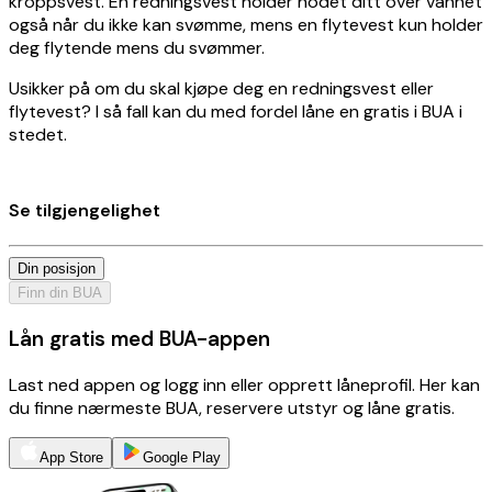
kroppsvest. En redningsvest holder hodet ditt over vannet
også når du ikke kan svømme, mens en flytevest kun holder
deg flytende mens du svømmer.
Usikker på om du skal kjøpe deg en redningsvest eller
flytevest? I så fall kan du med fordel låne en gratis i BUA i
stedet.
Se tilgjengelighet
Din posisjon
Finn din BUA
Lån gratis med BUA-appen
Last ned appen og logg inn eller opprett låneprofil. Her kan
du finne nærmeste BUA, reservere utstyr og låne gratis.
App Store
Google Play