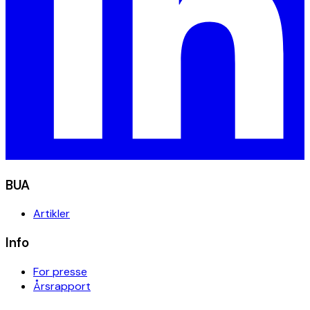
BUA
Artikler
Info
For presse
Årsrapport