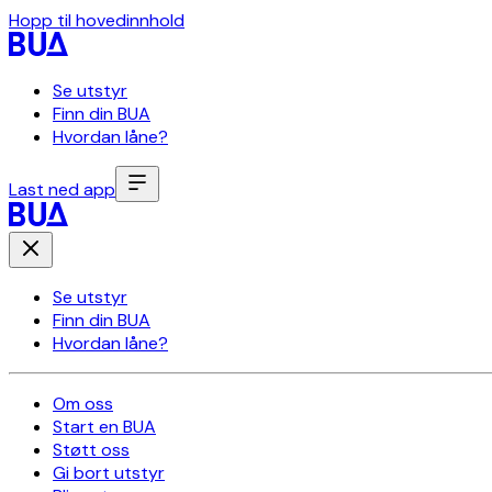
Hopp til hovedinnhold
Se utstyr
Finn din BUA
Hvordan låne?
Last ned app
Se utstyr
Finn din BUA
Hvordan låne?
Om oss
Start en BUA
Støtt oss
Gi bort utstyr