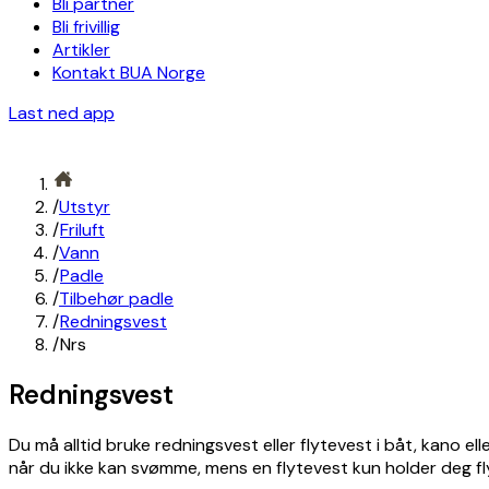
Bli partner
Bli frivillig
Artikler
Kontakt BUA Norge
Last ned app
/
Utstyr
/
Friluft
/
Vann
/
Padle
/
Tilbehør padle
/
Redningsvest
/
Nrs
Redningsvest
Du må alltid bruke redningsvest eller flytevest i båt, kano 
når du ikke kan svømme, mens en flytevest kun holder deg 