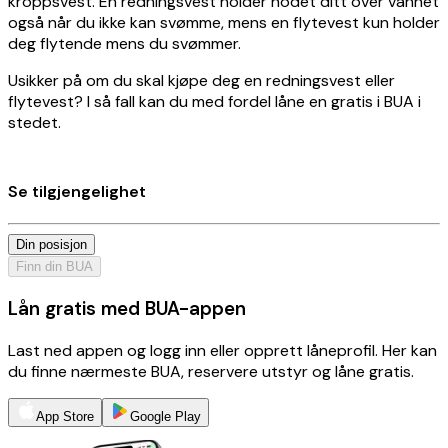
kroppsvest. En redningsvest holder hodet ditt over vannet
også når du ikke kan svømme, mens en flytevest kun holder
deg flytende mens du svømmer.
Usikker på om du skal kjøpe deg en redningsvest eller
flytevest? I så fall kan du med fordel låne en gratis i BUA i
stedet.
Se tilgjengelighet
Din posisjon
Finn din BUA
Lån gratis med BUA-appen
Last ned appen og logg inn eller opprett låneprofil. Her kan
du finne nærmeste BUA, reservere utstyr og låne gratis.
App Store
Google Play