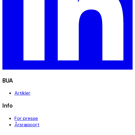
BUA
Artikler
Info
For presse
Årsrapport