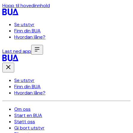
Hopp til hovedinnhold
Se utstyr
Finn din BUA
Hvordan låne?
Last ned app
Se utstyr
Finn din BUA
Hvordan låne?
Om oss
Start en BUA
Støtt oss
Gi bort utstyr